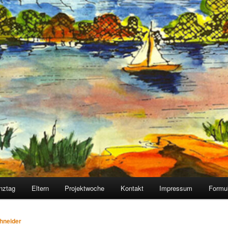
nztag
Eltern
Projektwoche
Kontakt
Impressum
Formu
hneider