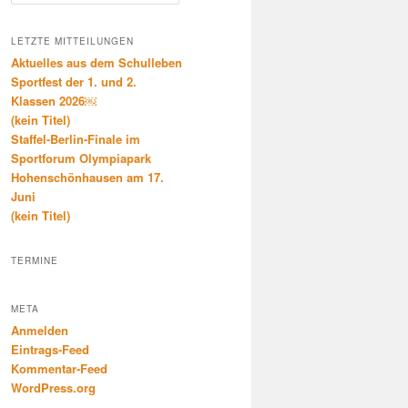
u
c
h
LETZTE MITTEILUNGEN
e
Aktuelles aus dem Schulleben
n
Sportfest der 1. und 2.
Klassen 2026￼
(kein Titel)
Staffel-Berlin-Finale im
Sportforum Olympiapark
Hohenschönhausen am 17.
Juni
(kein Titel)
TERMINE
META
Anmelden
Eintrags-Feed
Kommentar-Feed
WordPress.org