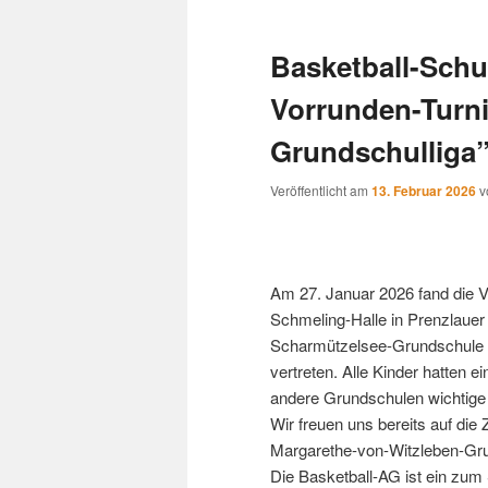
t
m
Basketball-Schu
e
n
Vorrunden-Turn
ü
Grundschulliga
Veröffentlicht am
13. Februar 2026
v
Am 27. Januar 2026 fand die V
Schmeling-Halle in Prenzlauer
Scharmützelsee-Grundschule m
vertreten. Alle Kinder hatten 
andere Grundschulen wichtig
Wir freuen uns bereits auf die
Margarethe-von-Witzleben-Grun
Die Basketball-AG ist ein zum